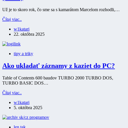
Už je to skoro rok, čo sme sa s kamarátom Marcelom rozhodli,…
Podarilo
Čítaj viac..
sa
w1katari
oživiť
22. októbra 2025
TURBO
QROS
9600
(skoro)
tipy a triky
Ako ukladať záznamy z kaziet do PC?
Table of Contents 600 baudov TURBO 2000 TURBO DOS,
TURBO BASIC DOS…
Ako
Čítaj viac..
ukladať
w1katari
záznamy
5. októbra 2025
z
kaziet
do
PC?
len tak