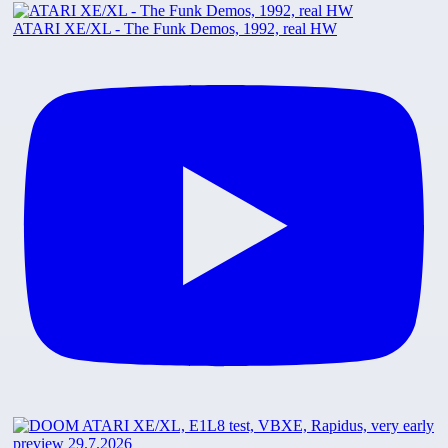
ATARI XE/XL - The Funk Demos, 1992, real HW