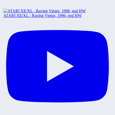
ATARI XE/XL - Raving Vieprz, 1996, real HW