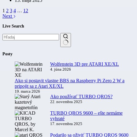
15. mája 2025
(3)
1
2
3
4
…
12
Next
Live Search
No
Posty
results
Wolfenstein 3D pre ATARI XE/XL
4. júna 2026
Ako si postavit vlastne BBS na Raspberry Pi Zero 2 W a
pripojit sa z Atari XE/XL
19. marca 2026
Ako používať TURBO QROS?
22. novembra 2025
TURBO QROS 9600 – ešte nemáme
vyhraté
17. novembra 2025
Podarilo sa oživiť TURBO QROS 9600