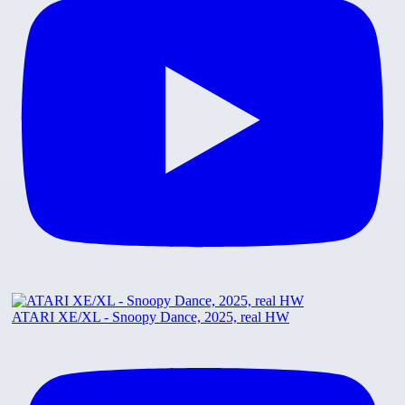
ATARI XE/XL - Snoopy Dance, 2025, real HW