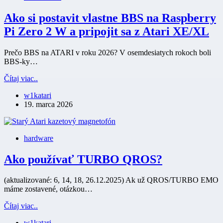
Ako si postavit vlastne BBS na Raspberry
Pi Zero 2 W a pripojit sa z Atari XE/XL
Prečo BBS na ATARI v roku 2026? V osemdesiatych rokoch boli
BBS-ky…
Ako
Čítaj viac..
si
w1katari
postavit
19. marca 2026
vlastne
BBS
na
Raspberry
hardware
Pi
Zero
Ako používať TURBO QROS?
2
W
a
(aktualizované: 6, 14, 18, 26.12.2025) Ak už QROS/TURBO EMO
pripojit
máme zostavené, otázkou…
sa
z
Ako
Čítaj viac..
Atari
používať
XE/XL
w1katari