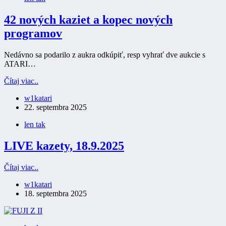
42 nových kaziet a kopec nových
programov
Nedávno sa podarilo z aukra odkúpiť, resp vyhrať dve aukcie s
ATARI…
42
Čítaj viac..
nových
w1katari
kaziet
22. septembra 2025
a
kopec
len tak
nových
programov
LIVE kazety, 18.9.2025
LIVE
Čítaj viac..
kazety,
w1katari
18.9.2025
18. septembra 2025