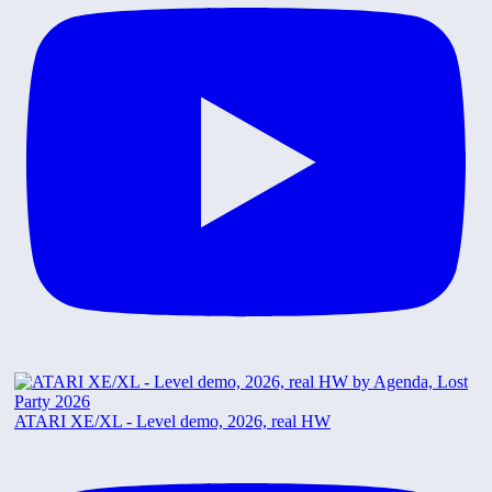
ATARI XE/XL - Level demo, 2026, real HW