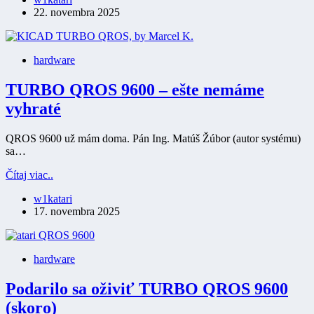
TURBO
22. novembra 2025
QROS?
hardware
TURBO QROS 9600 – ešte nemáme
vyhraté
QROS 9600 už mám doma. Pán Ing. Matúš Žúbor (autor systému)
sa…
TURBO
Čítaj viac..
QROS
w1katari
9600
17. novembra 2025
–
ešte
nemáme
vyhraté
hardware
Podarilo sa oživiť TURBO QROS 9600
(skoro)