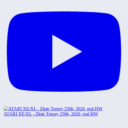
ATARI XE/XL - Złote Torusy 256b, 2026, real HW