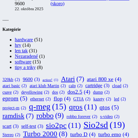
(skoro)
22. októbra 2025
.....
Kategórie
hardware
(51)
hry
(14)
len tak
(31)
Nezaradené
(1)
software
(15)
tipy a triky
(8)
Atari
(7)
atari 800 xe
(4)
9600
(3)
320kb
(2)
action!
(1)
cartridge
(3)
atari basic
(2)
atari klub Martin
(2)
calp
(2)
cload
(2)
dos2.5
(4)
csave
(2)
deyellowing
(2)
dos
(2)
dump
(2)
eprom
(5)
flop
(4)
ethernet
(2)
GTIA
(2)
kazety
(2)
led
(2)
q-meg
(15)
qros
(11)
qtos
(5)
project-m
(2)
robbo
(9)
ramdisk
(7)
robbo forever
(2)
s-video
(2)
Sio2sd
(19)
sio2pc
(11)
scart
(3)
self-test
(3)
Turbo 2000
(8)
turbo D
(4)
turbo emo
(4)
Stereo
(2)