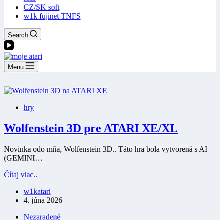
CZ/SK soft
w1k fujinet TNFS
Search
Menu
hry
Wolfenstein 3D pre ATARI XE/XL
Novinka odo mňa, Wolfenstein 3D.. Táto hra bola vytvorená s AI
(GEMINI…
Wolfenstein
Čítaj viac..
3D
w1katari
pre
4. júna 2026
ATARI
XE/XL
Nezaradené