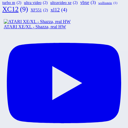
vbxe
(3)
turbo m
(2)
ultra video
(2)
ultravideo xe
(2)
wolfnstein
(1)
XC12
(9)
xl12
(4)
XF551
(2)
ATARI XE/XL - Shazza, real HW