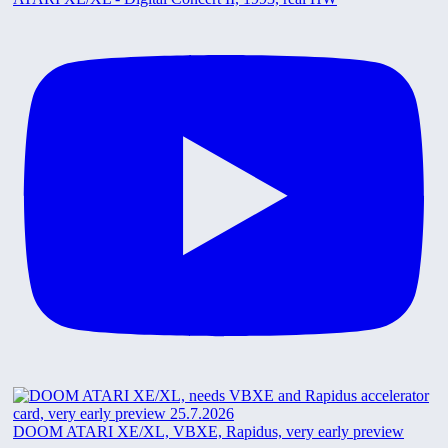
DOOM ATARI XE/XL, VBXE, Rapidus, very early preview