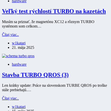
hardware
Veľký test rýchlostí TURBO na kazetách
Musím sa priznať, že magnetónu XC12 a rôznym TURBO
systémom som celkom…
Veľký
Čítaj viac..
test
w1katari
rýchlostí
21. mája 2025
TURBO
na
kazetách
hardware
Stavba TURBO QROS (3)
Len krátky update: Práce na slovenskom TURBE QROS po troške
stále prebiehajú.…
Stavba
Čítaj viac..
TURBO
w1katari
QROS