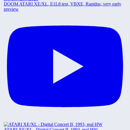
DOOM ATARI XE/XL, E1L8 test, VBXE, Rapidus, very early
preview
ATARI XE/XL - Digital Concert II, 1993, real HW